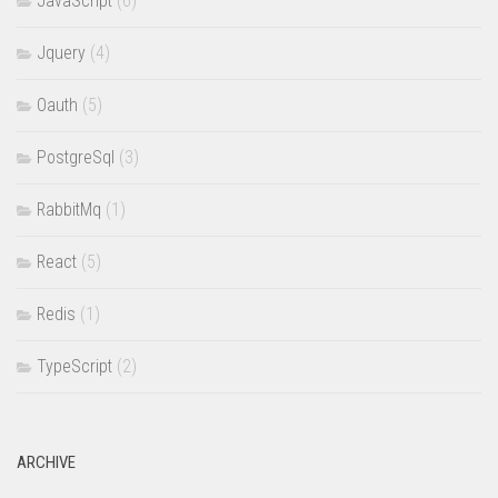
JavaScript
(6)
Jquery
(4)
Oauth
(5)
PostgreSql
(3)
RabbitMq
(1)
React
(5)
Redis
(1)
TypeScript
(2)
ARCHIVE