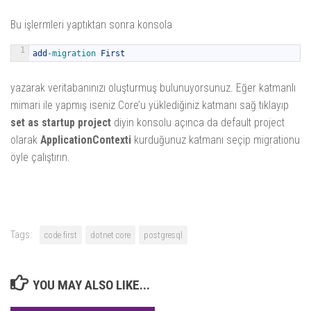
Bu işlermleri yaptıktan sonra konsola
1
add
-
migration 
First
yazarak veritabanınızı oluşturmuş bulunuyorsunuz. Eğer katmanlı
mimari ile yapmış iseniz Core’u yüklediğiniz katmanı sağ tıklayıp
set as startup project
diyin konsolu açınca da default project
olarak
ApplicationContexti
kurduğunuz katmanı seçip migrationu
öyle çalıştırın.
Tags:
code first
dotnet core
postgresql
YOU MAY ALSO LIKE...