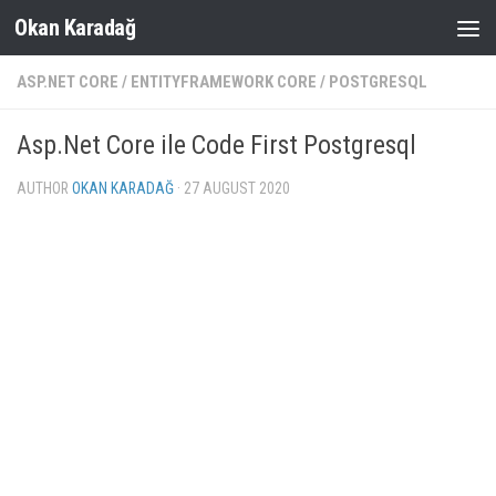
Okan Karadağ
Skip to content
ASP.NET CORE
/
ENTITYFRAMEWORK CORE
/
POSTGRESQL
Asp.Net Core ile Code First Postgresql
AUTHOR
OKAN KARADAĞ
·
27 AUGUST 2020