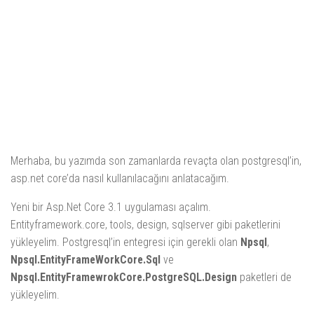
Merhaba, bu yazımda son zamanlarda revaçta olan postgresql’in,
asp.net core’da nasıl kullanılacağını anlatacağım.
Yeni bir Asp.Net Core 3.1 uygulaması açalım.
Entityframework.core, tools, design, sqlserver gibi paketlerini
yükleyelim. Postgresql’in entegresi için gerekli olan
Npsql
,
Npsql.EntityFrameWorkCore.Sql
ve
Npsql.EntityFramewrokCore.PostgreSQL.Design
paketleri de
yükleyelim.