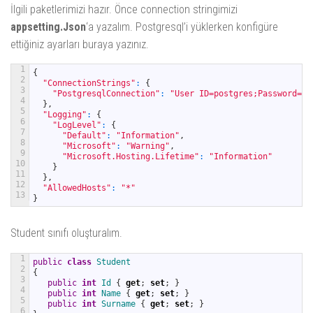
İlgili paketlerimizi hazır. Önce connection stringimizi
appsetting.Json
‘a yazalım. Postgresql’i yüklerken konfigüre
ettiğiniz ayarları buraya yazınız.
1
{
2
"ConnectionStrings"
:
{
3
"PostgresqlConnection"
:
"User ID=postgres;Password=12
4
}
,
5
"Logging"
:
{
6
"LogLevel"
:
{
7
"Default"
:
"Information"
,
8
"Microsoft"
:
"Warning"
,
9
"Microsoft.Hosting.Lifetime"
:
"Information"
10
}
11
}
,
12
"AllowedHosts"
:
"*"
13
}
Student sınıfı oluşturalım.
1
public
class
Student
2
{
3
public
int
Id
{
get
;
set
;
}
4
public
int
Name
{
get
;
set
;
}
5
public
int
Surname
{
get
;
set
;
}
6