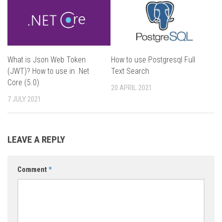
What is Json Web Token
How to use Postgresql Full
(JWT)? How to use in .Net
Text Search
Core (5.0)
20 APRIL 2021
7 JULY 2021
LEAVE A REPLY
Comment
*