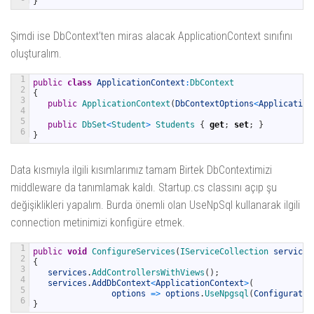
}
Şimdi ise DbContext’ten miras alacak ApplicationContext sınıfını
oluşturalım.
1
public
class
ApplicationContext
:
DbContext
2
{
3
public
ApplicationContext
(
DbContextOptions
<
Application
4
5
public
DbSet
<
Student
>
Students
{
get
;
set
;
}
6
}
Data kısmıyla ilgili kısımlarımız tamam Birtek DbContextimizi
middleware da tanımlamak kaldı. Startup.cs classını açıp şu
değişiklikleri yapalım. Burda önemli olan UseNpSql kullanarak ilgili
connection metinimizi konfigüre etmek.
1
public
void
ConfigureServices
(
IServiceCollection 
services
2
{
3
services
.
AddControllersWithViews
(
)
;
4
services
.
AddDbContext
<
ApplicationContext
>
(
5
options
=
>
options
.
UseNpgsql
(
Configuratio
6
}